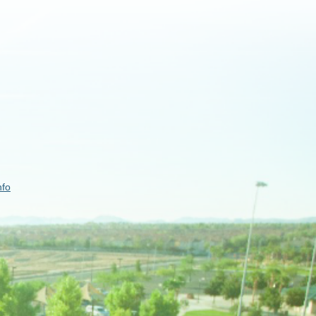
。
nfo