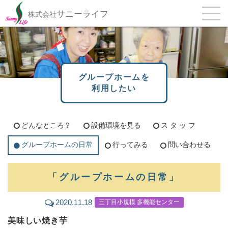
サニーライフ
株式会社
グループホームを
利用したい
どんなところ？
設備環境を見る
ス タ ッ フ
グループホームの日常
行ってみる
問い合わせる
「グループホームの日常」
2020.11.18
三丁目小規模 多機能センター
美味しい焼き芋